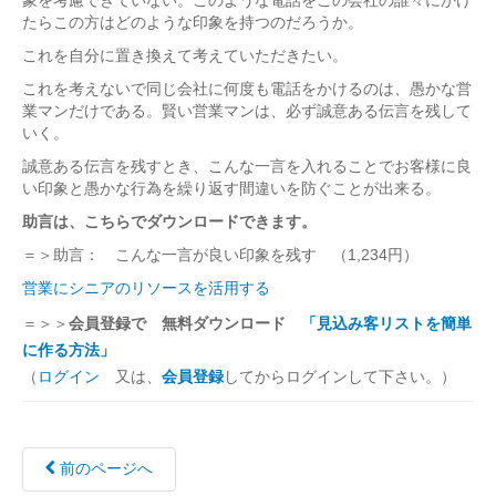
象を考慮できていない。このような電話をこの会社の誰々にかけ
たらこの方はどのような印象を持つのだろうか。
これを自分に置き換えて考えていただきたい。
これを考えないで同じ会社に何度も電話をかけるのは、愚かな営
業マンだけである。賢い営業マンは、必ず誠意ある伝言を残して
いく。
誠意ある伝言を残すとき、こんな一言を入れることでお客様に良
い印象と愚かな行為を繰り返す間違いを防ぐことが出来る。
助言は、こちらでダウンロードできます。
＝＞助言： こんな一言が良い印象を残す （1,234円）
営業にシニアのリソースを活用する
＝＞＞
会員登録で 無料ダウンロード
「見込み客リストを簡単
に作る方法」
（
ログイン
又は、
会員登録
してからログインして下さい。）
前のページへ