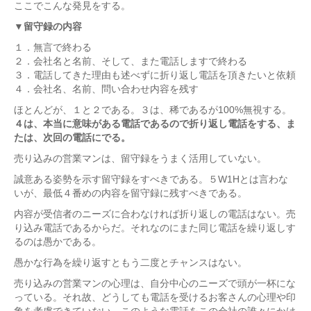
ここでこんな発見をする。
▼留守録の内容
１．無言で終わる
２．会社名と名前、そして、また電話しますで終わる
３．電話してきた理由も述べずに折り返し電話を頂きたいと依頼
４．会社名、名前、問い合わせ内容を残す
ほとんどが、１と２である。３は、稀であるが100%無視する。
４は、本当に意味がある電話であるので折り返し電話をする、ま
たは、次回の電話にでる。
売り込みの営業マンは、留守録をうまく活用していない。
誠意ある姿勢を示す留守録をすべきである。５W1Hとは言わな
いが、最低４番めの内容を留守録に残すべきである。
内容が受信者のニーズに合わなければ折り返しの電話はない。売
り込み電話であるからだ。それなのにまた同じ電話を繰り返しす
るのは愚かである。
愚かな行為を繰り返すともう二度とチャンスはない。
売り込みの営業マンの心理は、自分中心のニーズで頭が一杯にな
っている。それ故、どうしても電話を受けるお客さんの心理や印