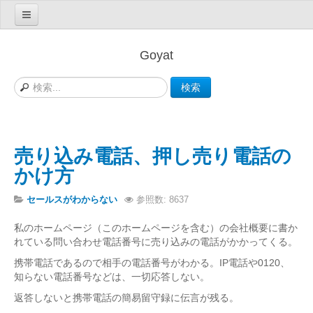
営業で困った！
Goyat
初めての方へ
検索
ビジネスの問題解決
お客さんを見つけたい人は
売上を増やしたい人は
売り込み電話、押し売り電話の
仕事が辛い人は
かけ方
セールスが分からない人は
セールスがわからない
参照数: 8637
私にあった営業方法は
私のホームページ（このホームページを含む）の会社概要に書か
情報という餌で集客するCMSツール
れている問い合わせ電話番号に売り込みの電話がかかってくる。
会員登録
携帯電話であるので相手の電話番号がわかる。IP電話や0120、
知らない電話番号などは、一切応答しない。
ログイン/ログアウト
返答しないと携帯電話の簡易留守録に伝言が残る。