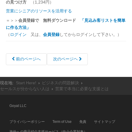
の見つけ方
（1,234円）
営業にシニアのリソースを活用する
＝＞＞
会員登録で 無料ダウンロード
「見込み客リストを簡単
に作る方法」
（
ログイン
又は、
会員登録
してからログインして下さい。）
前のページへ
次のページヘ
現在地:
Start Here!
ビジネスの問題解決
セールスが分からない人は
営業で本当に必要な支援とは
Goyat LLC
プライバシーポリシー
Term of Use
免責
サイトマップ
海外への商品紹介支援サービス（中小企業対象）