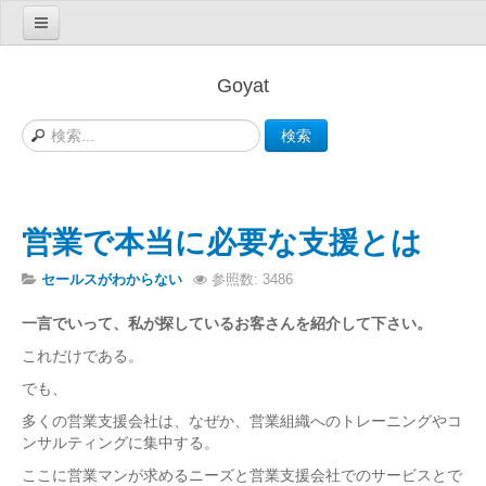
営業で困った！
Goyat
初めての方へ
検索
ビジネスの問題解決
お客さんを見つけたい人は
売上を増やしたい人は
営業で本当に必要な支援とは
仕事が辛い人は
セールスがわからない
参照数: 3486
セールスが分からない人は
一言でいって、私が探しているお客さんを紹介して下さい。
私にあった営業方法は
これだけである。
情報という餌で集客するCMSツール
でも、
会員登録
多くの営業支援会社は、なぜか、営業組織へのトレーニングやコ
ンサルティングに集中する。
ログイン/ログアウト
ここに営業マンが求めるニーズと営業支援会社でのサービスとで