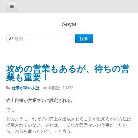
営業で困った！
Goyat
初めての方へ
検索
ビジネスの問題解決
お客さんを見つけたい人は
売上を増やしたい人は
攻めの営業もあるが、待ちの営
仕事が辛い人は
業も重要！
セールスが分からない人は
仕事が辛い人は
参照数: 10233
私にあった営業方法は
売上目標が営業マンに設定される。
情報という餌で集客するCMSツール
でも、
会員登録
どのようにすればその売上を達成させることが出来るかの方法は
提示されていない。会社は、「それが営業マンの仕事だ！だか
ログイン/ログアウト
ら、お前を雇ったのだ。」と言う。